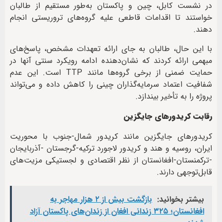
در نشست کابل، چین و پاکستان به‌طور مستقیم از طالبان
خواستند تا اقدامات قاطعی علیه گروه‌های تروریستی انجام
دهند.
با این حال، طالبان به جای ارائه تعهدات مشخص، پاسخ‌های
مبهمی ارائه کردند که نشان‌دهنده ادامه رویکرد سنتی آنها در
حمایت ضمنی از برخی گروه‌ها مانند TTP است. این عدم
شفافیت اعتماد سرمایه‌گذاران چینی را کاهش داده و می‌تواند
پروژه را به تأخیر بیندازد.
رقابت کریدورهای جایگزین
کریدورهای جایگزین مانند کریدور شمال-جنوب با محوریت
ایران، روسیه و هند و کریدور لاجورد ترکیه-گرجستان -آذربایجان
-ترکمنستان-افغانستان از نظر اقتصادی و لجستیکی مزیت‌های
قابل‌توجهی دارند.
بیشتر بخوانید:
بازگشت بیش از ۲ هزار مهاجر به
افغانستان؛ ۳۲۵ زندانی افغان از زندان‌های پاکستان آزاد