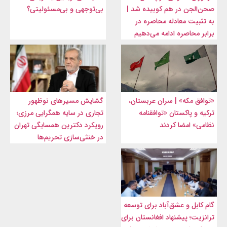
صحن‌الجن در هم کوبیده شد |
بی‌توجهی و بی‌مسئولیتی؟
به تثبیت معادله محاصره در
برابر محاصره ادامه می‌دهیم
«توافق مکه» | سران عربستان،
گشایش مسیرهای نوظهور
ترکیه و پاکستان «توافقنامه
تجاری در سایه همگرایی مرزی؛
نظامی» امضا کردند
رویکرد دکترین همسایگی تهران
در خنثی‌سازی تحریم‌ها
گام کابل و عشق‌آباد برای توسعه
ترانزیت؛ پیشنهاد افغانستان برای