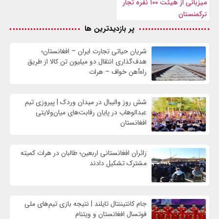
میزبانی از هیئت ۱۰۰ نفره تجار
ترکمنستان
پر بازدیدترین ها
شریان حیاتی تجارت ایران – افغانستان؛
هدف‌گذاری انتقال دو میلیون تن کالا از طریق
راه‌آهن خواف – هرات
شش روز والیبال در میدان وردک | پیروزی تیم
عبدالوهاب در پایان رقابت‌های میان‌ولایتی
افغانستان
زائران افغانستانی اربعین؛ طالبان در هرات کمیته
مشترک تشکیل دادند
جام کانتیننتال تایلند | نتیجه بازی تیم‌های ملی
فوتسال افغانستان و ویتنام