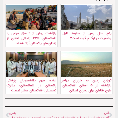
پنج سال پس از سقوط کابل؛
بازگشت بیش از ۲ هزار مهاجر به
وضعیت در ارگ چگونه است؟
افغانستان؛ ۳۲۵ زندانی افغان از
زندان‌های پاکستان آزاد شدند
توزیع زمین به هزاران مهاجر
آینده مبهم دانشجویان پزشکی
بازگشته در ۵ استان افغانستان؛
پاکستان در افغانستان؛ مدارک
طرح طالبان برای بحران اسکان
تحصیلی افغانستان معتبر نیست
قبل
بعدی
آلمان مهاجران بیشتری را به افغانستان اخراج می‌کند
عضو کمیسیون امنیت ملی: بسترسازی برای تحصیل دانش‌آموزان افغانستانی اقدام مناسبی است | با جدیت باید مسئله حق‌آبه هیرمند و هریررود را دنبال کنیم