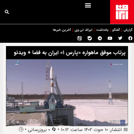
گزارش
گفتگو
یادداشت
ایراف تی وی
آخرین خبرها
پرتاب موفق ماهواره «پارس ۱» ایران به فضا + ویدئو
📅 انتشار: ۱۰ حوت ۱۴۰۲ ساعت ۱۰:۱۲ • 🔄 ۰ بروزرسانی • 🕒