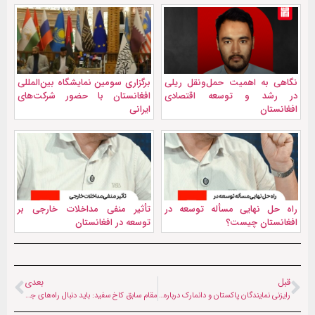
نگاهی به اهمیت حمل‌ونقل ریلی
برگزاری سومین نمایشگاه بین‌المللی
در رشد و توسعه اقتصادی
افغانستان با حضور شرکت‌های
افغانستان
ایرانی
راه حل نهایی مسأله توسعه در
تأثیر منفی مداخلات خارجی بر
افغانستان چیست؟
توسعه در افغانستان
قبل
بعدی
رایزنی نمایندگان پاکستان و دانمارک درباره مشکلات مهاجرین افغان
مقام سابق کاخ سفید: باید دنبال راه‌های جدید برای تعامل با حکومت سرپرست افغانستان بود