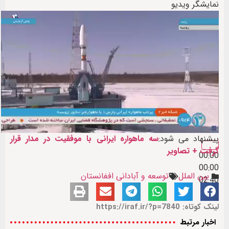
نمایشگر ویدیو
پیشنهاد می شود:
سه ماهواره ایرانی با موفقیت در مدار قرار
گرفت + تصاویر
00:00
00:00
بین الملل
توسعه و آبادانی افغانستان
02:40
لینک کوتاه: https://iraf.ir/?p=7840
اخبار مرتبط