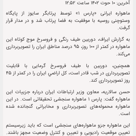
آخرین: ۱۰ حوت ۱۴۰۲ ساعت ۱۲:۵۲
ماهواره ایرانی «پارس ۱» توسط پرتابگر سايوز از پايگاه
وستوچنی روسيه با موفقیت به فضا پرتاب شد و در مدار قرار
گرفت.
به گزارش ایراف، دوربين طيف رنگی و فروسرخ موج كوتاه اين
ماهواره در كمتر از ۱۰۰ روز، ۹۵ درصد مناطق ايران را تصويربرداری
می‌كند.
همچنين، دوربين با طيف فروسرخ گرمايی با قابليت
تصويربرداری در شب قادر است، كل اراضي ايران را در كمتر از ۴۵
روز تصويربرداری کند.
حسن سالاریه، معاون وزیر ارتباطات ایران درباره جزییات این
ماهواره گفت:‌ پارس ۱ ماهواره سنجشی تحقیقاتی است. در این
ماهواره محموله‌های تصویربرداری و مخابراتی گنجانده شده
است.
این ماهواره جزو ماهواره‌های سنجشی است که باید زیرسیستم
تعیین موقعیت رادیویی و تعیین و کنترل وضعیت مجهز باشند.