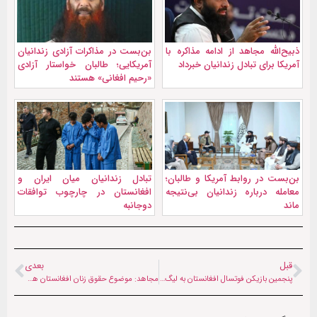
ذبیح‌الله مجاهد از ادامه مذاکره با
بن‌بست در مذاکرات آزادی زندانیان
آمریکا برای تبادل زندانیان خبرداد
آمریکایی؛ طالبان خواستار آزادی
«رحیم افغانی» هستند
بن‌بست در روابط آمریکا و طالبان؛
تبادل زندانیان میان ایران و
معامله درباره زندانیان بی‌نتیجه
افغانستان در چارچوب توافقات
ماند
دوجانبه
قبل
بعدی
پنجمین بازیکن فوتسال افغانستان به لیگ عربستان پیوست
مجاهد: موضوع حقوق زنان افغانستان هیچ ربطی به آمریکا ندارد