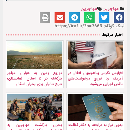
مهاجرین
مهاجرین
لینک کوتاه: https://iraf.ir/?p=7663
اخبار مرتبط
افزایش نگرانی پناهجویان افغان در
توزیع زمین به هزاران مهاجر
آمریکا؛ رد فوری درخواست‌های
بازگشته در ۵ استان افغانستان؛
ناقص اجرایی می‌شود
طرح طالبان برای بحران اسکان
بدون نیاز به مراجعه به دفاتر کفالت؛
بحران بازگشت مهاجرین به