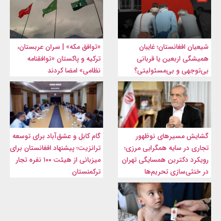
شیعیان افغانستان؛ غایبان
«توافق مکه» | سران عربستان،
همیشگی اربعین یا قربانی
ترکیه و پاکستان «توافقنامه
بی‌توجهی و بی‌مسئولیتی؟
نظامی» امضا کردند
گشایش مسیرهای نوظهور
گام کابل و عشق‌آباد برای توسعه
تجاری در سایه همگرایی مرزی؛
ترانزیت؛ پیشنهاد افغانستان برای
رویکرد دکترین همسایگی تهران
میزبانی از هیئت ۱۰۰ نفره تجار
در خنثی‌سازی تحریم‌ها
ترکمنستان