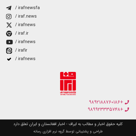
/ irafnewsfa
/ iraf.news
/ irafnews
/ iraf.ir
/ irafnews
/ irafir
/ irafnews
+۹۸۹۲۱۸۸۷۶۰۱۸۶
+۹۸۹۹۲۳۳۳۵۷۴۸
کلیه حقوق اخبار و مطالب به ایراف - اخبار افغانستان و ایران تعلق دارد
طراحی و پشتیبانی توسط گروه نرم افزاری رسانه