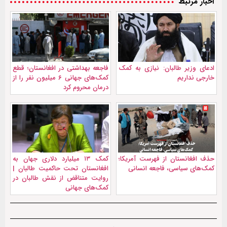
اخبار مرتبط
ادعای وزیر طالبان: نیازی به کمک
فاجعه بهداشتی در افغانستان؛ قطع
خارجی نداریم
کمک‌های جهانی ۶ میلیون نفر را از
درمان محروم کرد
حذف افغانستان از فهرست آمریکا؛
کمک ۱۳ میلیارد دلاری جهان به
کمک‌های سیاسی، فاجعه انسانی
افغانستان تحت حاکمیت طالبان |
روایت متناقض از نقش طالبان در
کمک‌های جهانی