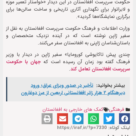
حکومت سرپرست افغانستان در این دیدار «خواستار تعمیر موزه
و لابراتوار برای نگهداری آثاری تاریخی و ساخت سالن‌ها برای
برگزاری نمایشگاه‌ها گردید».
وزارت اطلاعات و فرهنگ حکومت سرپرست افغانستان به نقل از
سفیر ژاپن نوشته است که در آینده‌ نزدیک متخصصان و
باستان‌شناسان ژاپنی به افغانستان سفر می‌کنند.
چندی پیش تاکایوشی کورومایا» سفیر ژاپن در دیدار با وزیر
فرهنگ گفته بود زمان آن رسیده است که
جهان با حکومت
سرپرست افغانستان تعامل کند
.
بیشتر بخوانید:
تأخیر در صدور ویزای عراق؛ ورود
دیرهنگام ۲ هزار زائر افغانستانی اربعین از مرز دوغارون
فرهنگی
کمک های خارجی به افغانستان
لینک کوتاه: https://iraf.ir/?p=7330