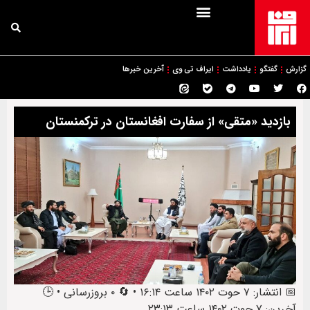
گزارش
گفتگو
یادداشت
ایراف تی وی
آخرین خبرها
بازدید «متقی» از سفارت افغانستان در ترکمنستان
📅 انتشار: ۷ حوت ۱۴۰۲ ساعت ۱۶:۱۴ • 🔄 ۰ بروزرسانی • 🕒
آخرین: ۷ حوت ۱۴۰۲ ساعت ۲۳:۱۳