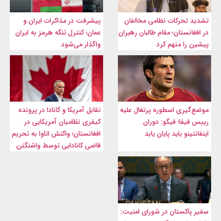
تشدید تحرکات نظامی مخالفان
پیشرفت در مذاکرات ایران و
در افغانستان؛ مقام طالبان رهبران
عمان؛ کنترل تنگه هرمز به ایران
پیشین را متهم کرد
واگذار می‌شود
موضع‌گیری اسطوره پرتغال علیه
تقابل آمریکا و کانادا در پرونده
رییس فیفا؛ فیگو: دوران
کیفری نظامیان آمریکایی در
اینفانتینو باید پایان یابد
افغانستان؛ واکنش اتاوا به تحریم
قاضی کانادایی توسط واشنگتن
سفیر پاکستان در شورای امنیت: