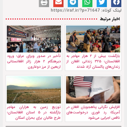
لینک کوتاه: https://iraf.ir/?p=71647
اخبار مرتبط
بازگشت بیش از ۲ هزار مهاجر به
تأخیر در صدور ویزای عراق؛ ورود
افغانستان؛ ۳۲۵ زندانی افغان از
دیرهنگام ۲ هزار زائر افغانستانی
زندان‌های پاکستان آزاد شدند
اربعین از مرز دوغارون
افزایش نگرانی پناهجویان افغان در
توزیع زمین به هزاران مهاجر
آمریکا؛ رد فوری درخواست‌های
بازگشته در ۵ استان افغانستان؛
ناقص اجرایی می‌شود
طرح طالبان برای بحران اسکان