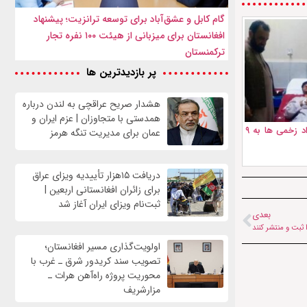
گام کابل و عشق‌آباد برای توسعه ترانزیت؛ پیشنهاد
افغانستان برای میزبانی از هیئت ۱۰۰ نفره تجار
ترکمنستان
پر بازدیدترین ها
هشدار صریح عراقچی به لندن درباره
همدستی با متجاوزان | عزم ایران و
زلزله لغمان را لرزاند: تعداد زخمی ها به ۹
عمان برای مدیریت تنگه هرمز
دریافت ۱۵هزار تأییدیه ویزای عراق
برای زائران افغانستانی اربعین |
ثبت‌نام ویزای ایران آغاز شد
بعدی
 ثبت و منتشر کنند
اولویت‌گذاری مسیر افغانستان؛
تصویب سند کریدور شرق ـ غرب با
محوریت پروژه راه‌آهن هرات ـ
مزارشریف