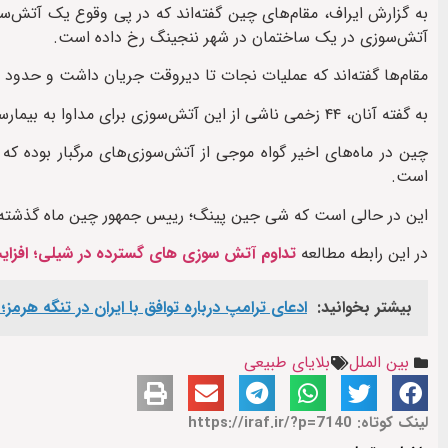
آتش‌سوزی در یک ساختمان در شهر ننجینگ رخ داده است.
مقام‌ها گفته‌اند که عملیات نجات تا دیروقت جریان داشت و حدود ۲۵ ماشین آتش‌نشانی برای مهار آتش‌سوزی به محل رویداد اعزام شده بودند.
به گفته آنان، ۴۴ زخمی ناشی از این آتش‌سوزی برای مداوا به بیمارستان انتقال داده شده‌اند و وضعیت یک نفر آنان وخیم گزارش شده است.
چین در ماه‌های اخیر گواه موجی از آتش‌سوزی‌های مرگبار بوده که
است.
این در حالی است که شی جین‌ پینگ؛ رییس جمهور چین ماه گذشته خ
در این رابطه مطالعه
تداوم آتش سوزی های گسترده در شیلی؛ افزایش قربا
بیشتر بخوانید:
ادعای ترامپ درباره توافق با ایران در تنگه هرم
بین الملل
بلایای طبیعی
لینک کوتاه: https://iraf.ir/?p=7140