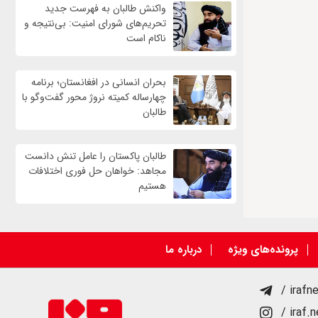
واكنش طالبان به فهرست جدید
تحریم‌های شورای امنیت: بی‌نتیجه و
ناکام است
بحران انسانی در افغانستان؛ برنامه
چهار‌ساله کمیته نروژ محور گفت‌وگو با
طالبان
طالبان پاکستان را عامل تنش دانست
مجاهد: خواهان حل فوری اختلافات
هستیم
پرونده‌های ویژه
درباره ما
/ irafn
/ iraf.