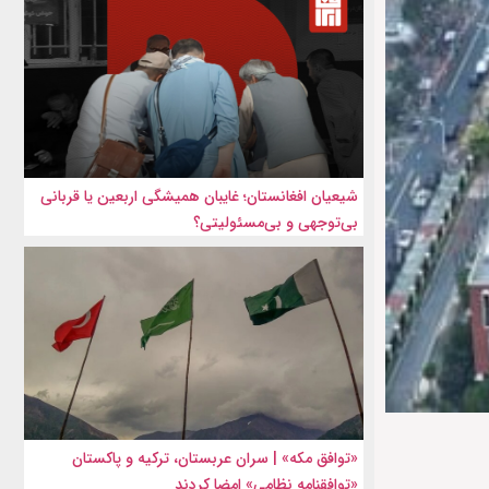
شیعیان افغانستان؛ غایبان همیشگی اربعین یا قربانی
بی‌توجهی و بی‌مسئولیتی؟
«توافق مکه» | سران عربستان، ترکیه و پاکستان
«توافقنامه نظامی» امضا کردند