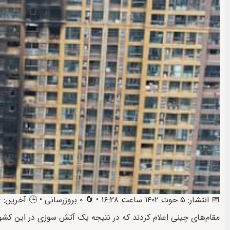
📅 انتشار: ۵ حوت ۱۴۰۲ ساعت ۱۶:۲۸ • 🔄 ۰ بروزرسانی • 🕒 آخرین: ۶ حوت ۱۴۰۲ ساعت ۱۰:۳۸
مقام‌های چینی اعلام کردند که در نتیجه یک آتش سوزی در این کشور دست‌کم ۱۵ تن جان باخته و ۴۴ نفر دیگ