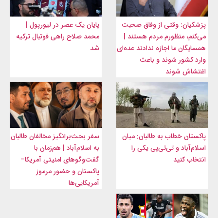
پزشکیان: وقتی از وفاق صحبت
پایان یک عصر در لیورپول |
می‌کنم، منظورم مردم هستند |
محمد صلاح راهی فوتبال ترکیه
همسایگان ما اجازه ندادند عده‌ای
شد
وارد کشور شوند و باعث
اغتشاش شوند
پاکستان خطاب به طالبان: میان
سفر بحث‌برانگیز مخالفان طالبان
اسلام‌آباد و تی‌تی‌پی یکی را
به اسلام‌آباد | هم‌زمان با
انتخاب کنید
گفت‌وگوهای امنیتی آمریکا–
پاکستان و حضور مرموز
آمریکایی‌ها