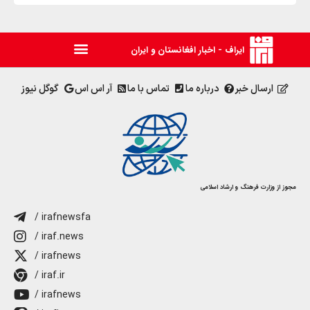
ایراف - اخبار افغانستان و ایران
ارسال خبر
درباره ما
تماس با ما
آر اس اس
گوگل نیوز
مجوز از وزارت فرهنگ و ارشاد اسلامی
/ irafnewsfa
/ iraf.news
/ irafnews
/ iraf.ir
/ irafnews