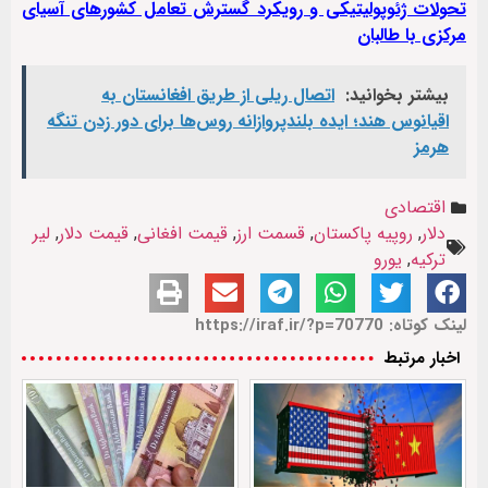
تحولات ژئوپولیتیکی و رویکرد گسترش تعامل کشورهای آسیای
مرکزی با طالبان
بیشتر بخوانید:
اتصال ریلی از طریق افغانستان به
اقیانوس هند؛ ایده بلندپروازانه روس‌ها برای دور زدن تنگه
هرمز
اقتصادی
دلار
,
روپیه پاکستان
,
قسمت ارز
,
قیمت افغانی
,
قیمت دلار
,
لیر
ترکیه
,
یورو
لینک کوتاه: https://iraf.ir/?p=70770
اخبار مرتبط