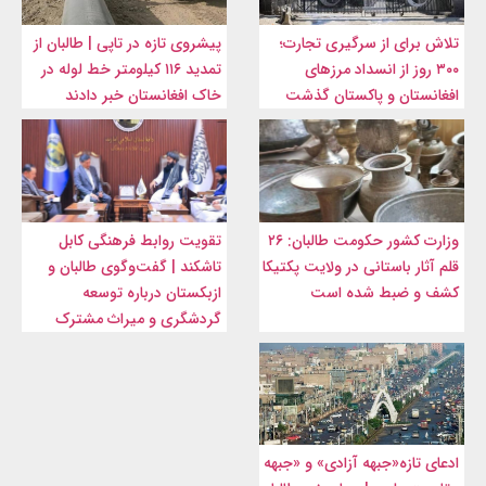
تلاش برای از سرگیری تجارت؛
پیشروی تازه در تاپی | طالبان از
۳۰۰ روز از انسداد مرزهای
تمدید ۱۱۶ کیلومتر خط لوله در
افغانستان و پاکستان گذشت
خاک افغانستان خبر دادند
وزارت کشور حکومت طالبان: ۲۶
تقویت روابط فرهنگی کابل
قلم آثار باستانی در ولایت پکتیکا
تاشکند | گفت‌وگوی طالبان و
کشف و ضبط شده است
ازبکستان درباره توسعه
گردشگری و میراث مشترک
ادعای تازه«جبهه آزادی» و «جبهه