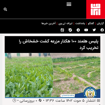
گزارش
گفتگو
یادداشت
ایراف تی وی
آخرین خبرها
پلیس هلمند ۱۰۰ هکتار مزرعه کشت خشخاش را
تخریب کرد
📅 انتشار: ۵ حوت ۱۴۰۲ ساعت ۱۳:۳۶ • 🔄 ۰ بروزرسانی • 🕒