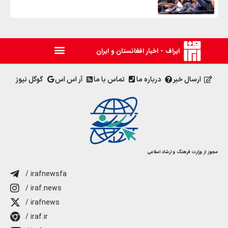
ایراف - اخبار افغانستان و ایران
ارسال خبر
درباره ما
تماس با ما
آر اس اس
گوگل نیوز
مجوز از وزارت فرهنگ و ارشاد اسلامی
/ irafnewsfa
/ iraf.news
/ irafnews
/ iraf.ir