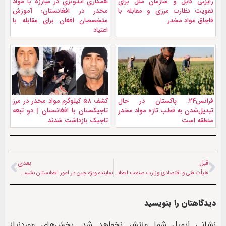
رایزنی کابل و سازمان ملل برای
همکاری اندونزی در مبارزه با مواد
تقویت نظارت مرزی و مقابله با
مخدر در افغانستان؛ آموزش
قاچاق مواد مخدر
متخصصان افغان برای مقابله با
اعتیاد
فرانس۲۴: پاکستان در حال
کشف ۵۸ کیلوگرم مواد مخدر در مرز
تبدیل‌شدن به قطب تازه مواد مخدر
تاجیکستان با افغانستان | دو تبعه
منطقه است
تاجیک بازداشت شدند
قبل
بعدی
هیأت فنی و اقتصادی وزارت صنعت افغانستان به ایران سفر می‌کند
نماینده ویژه چین در امور افغانستان نشست دوحه را ناکام خواند
دیدگاهتان را بنویسید
نشانی ایمیل شما منتشر نخواهد شد.
بخش‌های موردنیاز