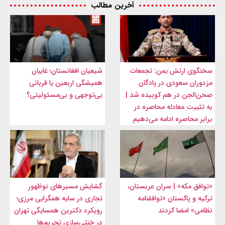
آخرین مطالب
سخنگوی ارتش یمن: تجمعات
شیعیان افغانستان؛ غایبان
مزدوران سعودی در پادگان
همیشگی اربعین یا قربانی
صحن‌الجن در هم کوبیده شد |
بی‌توجهی و بی‌مسئولیتی؟
به تثبیت معادله محاصره در
برابر محاصره ادامه می‌دهیم
«توافق مکه» | سران عربستان،
گشایش مسیرهای نوظهور
ترکیه و پاکستان «توافقنامه
تجاری در سایه همگرایی مرزی؛
نظامی» امضا کردند
رویکرد دکترین همسایگی تهران
در خنثی‌سازی تحریم‌ها