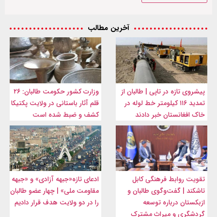
آخرین مطالب
پیشروی تازه در تاپی | طالبان از
وزارت کشور حکومت طالبان: ۲۶
تمدید ۱۱۶ کیلومتر خط لوله در
قلم آثار باستانی در ولایت پکتیکا
خاک افغانستان خبر دادند
کشف و ضبط شده است
تقویت روابط فرهنگی کابل
ادعای تازه«جبهه آزادی» و «جبهه
تاشکند | گفت‌وگوی طالبان و
مقاومت ملی» | چهار عضو طالبان
ازبکستان درباره توسعه
را در دو ولایت هدف قرار دادیم
گردشگری و میراث مشترک