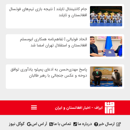
جام کانتیننتال تایلند | نتیجه بازی تیم‌های فوتسال
افغانستان و تایلند
اتحاد فوتبالی | تفاهم‌نامه همکاری ابومسلم
افغانستان و استقلال تهران امضا شد
پاسخ مهدی‌حسن به ادعای پمپئو؛ یادآوری توافق
دوحه و عکس جنجالی با رهبر طالبان
ایراف - اخبار افغانستان و ایران
ارسال خبر
درباره ما
تماس با ما
آر اس اس
گوگل نیوز