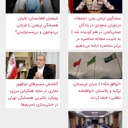
سخنگوی ارتش یمن: تجمعات
شیعیان افغانستان؛ غایبان
مزدوران سعودی در پادگان
همیشگی اربعین یا قربانی
صحن‌الجن در هم کوبیده شد |
بی‌توجهی و بی‌مسئولیتی؟
به تثبیت معادله محاصره در
برابر محاصره ادامه می‌دهیم
«توافق مکه» | سران عربستان،
گشایش مسیرهای نوظهور
ترکیه و پاکستان «توافقنامه
تجاری در سایه همگرایی مرزی؛
نظامی» امضا کردند
رویکرد دکترین همسایگی تهران
در خنثی‌سازی تحریم‌ها