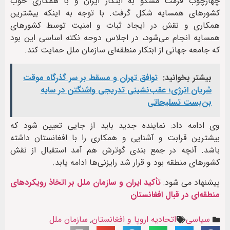
چهارچوب فرمت مسکو به ابتکار ایران و با همکاری خوب
کشورهای همسایه شکل گرفت. با توجه به اینکه بیشترین
همکاری و نقش در ایجاد ثبات و امنیت توسط کشورهای
همسایه انجام می‌شود، در اجلاس دوحه نکته اساسی این بود
که جامعه جهانی از ابتکار منطقه‌ای سازمان ملل حمایت کند.
بیشتر بخوانید:
توافق تهران و مسقط بر سر گذرگاه موقت
شریان انرژی؛ عقب‌نشینی تدریجی واشنگتن در سایه
بن‌بست تسلیحاتی
وی ادامه داد: نماینده جدید باید از جایی تعیین شود که
بیشترین قرابت و آشنایی و همکاری را با افغانستان داشته
باشد. آنچه در جمع بندی گوترش هم آمد استقبال از نقش
کشورهای منطقه بود و قرار شد رایزنی‌ها ادامه یابد.
پیشنهاد می شود:
تأکید ایران و سازمان ملل بر اتخاذ رویکردهای
منطقه‌ای در قبال افغانستان
سیاسی
اتحادیه اروپا و افغانستان
,
سازمان ملل