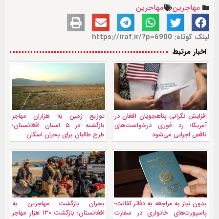
مهاجرین
مهاجرین
لینک کوتاه: https://iraf.ir/?p=6900
اخبار مرتبط
افزایش نگرانی پناهجویان افغان در
توزیع زمین به هزاران مهاجر
آمریکا؛ رد فوری درخواست‌های
بازگشته در ۵ استان افغانستان؛
ناقص اجرایی می‌شود
طرح طالبان برای بحران اسکان
بدون نیاز به مراجعه به دفاتر کفالت؛
بحران بازگشت مهاجرین به
پاسپورت‌های خانواری در سفارت
افغانستان؛ بازگشت ۱۳۰ هزار مهاجر