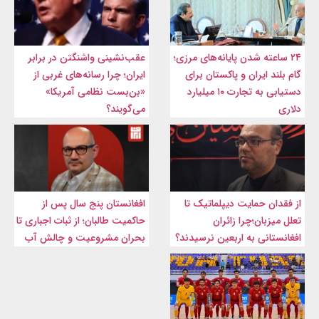
۲۴ ساعته شدن پایانه‌های مرزی؛
عقب‌نشینی واشنگتن در برابر
گام بلند ایران و پاکستان برای
ایران؛ چرا رسانه‌های غربی از
دستیابی به تجارت ۱۰ میلیارد
«بن‌بست نظامی آمریکا»
دلاری
می‌گویند؟
از فقدان حمایت دیپلماتیک تا
افغانستان پنج سال پس از
تعلل میزبان؛چرا زائران
حاکمیت طالبان؛ از ثبات اجباری تا
افغانستانی به اربعین نرسیدند؟
بحران مشروعیت و چالش آب