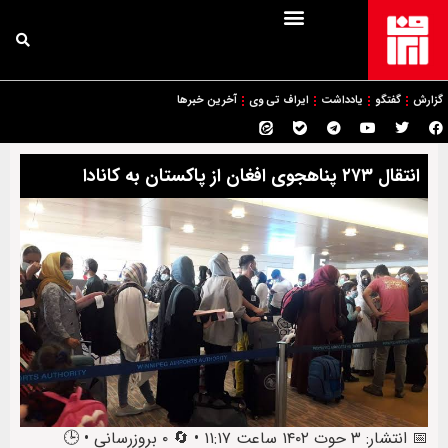
گزارش
گفتگو
یادداشت
ایراف تی وی
آخرین خبرها
انتقال ۲۷۳ پناهجوی افغان از پاکستان به کانادا
📅 انتشار: ۳ حوت ۱۴۰۲ ساعت ۱۱:۱۷ • 🔄 ۰ بروزرسانی • 🕒