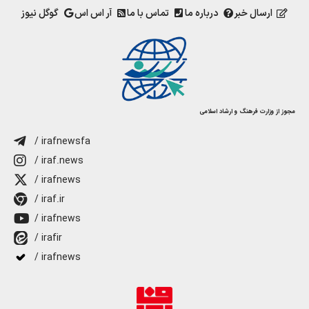
ارسال خبر
درباره ما
تماس با ما
آر اس اس
گوگل نیوز
مجوز از وزارت فرهنگ و ارشاد اسلامی
/ irafnewsfa
/ iraf.news
/ irafnews
/ iraf.ir
/ irafnews
/ irafir
/ irafnews