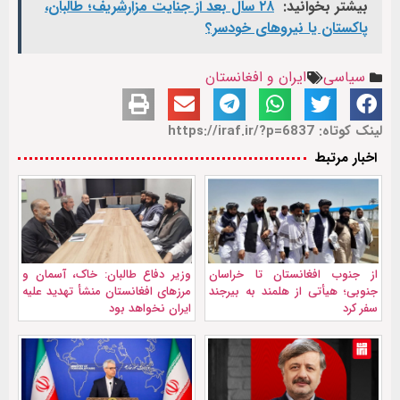
بیشتر بخوانید:
۲۸ سال بعد از جنایت مزارشریف؛ طالبان،
پاکستان یا نیروهای خودسر؟
سیاسی
ایران و افغانستان
لینک کوتاه: https://iraf.ir/?p=6837
اخبار مرتبط
از جنوب افغانستان تا خراسان
وزیر دفاع طالبان: خاک، آسمان و
جنوبی؛ هیأتی از هلمند به بیرجند
مرزهای افغانستان منشأ تهدید علیه
سفر کرد
ایران نخواهد بود