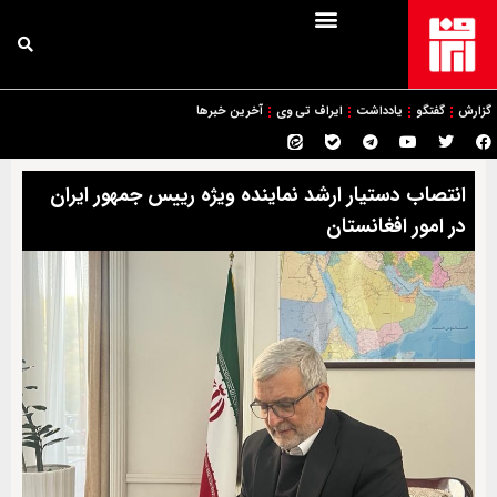
گزارش
گفتگو
یادداشت
ایراف تی وی
آخرین خبرها
انتصاب دستیار ارشد نماینده ویژه رییس جمهور ایران
در امور افغانستان