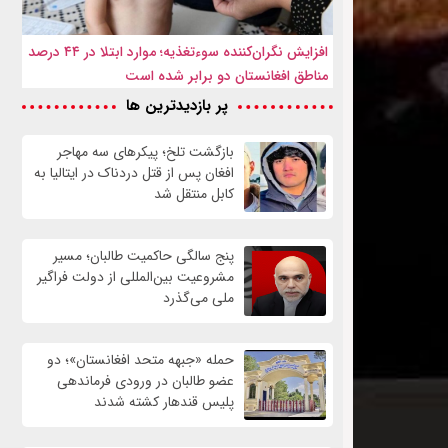
افزایش نگران‌کننده سوءتغذیه؛ موارد ابتلا در ۴۴ درصد
مناطق افغانستان دو برابر شده است
پر بازدیدترین ها
بازگشت تلخ؛ پیکرهای سه مهاجر
افغان پس از قتل دردناک در ایتالیا به
کابل منتقل شد
پنج سالگی حاکمیت طالبان؛ مسیر
مشروعیت بین‌المللی از دولت فراگیر
ملی می‌گذرد
حمله «جبهه متحد افغانستان»؛ دو
عضو طالبان در ورودی فرماندهی
پلیس قندهار کشته شدند