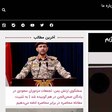
باره ما
یم
آخرین مطالب
سخنگوی ارتش یمن: تجمعات مزدوران سعودی در
پادگان صحن‌الجن در هم کوبیده شد | به تثبیت
معادله محاصره در برابر محاصره ادامه می‌دهیم