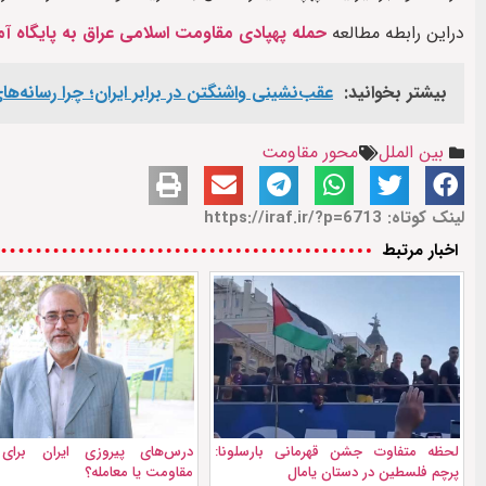
دراین رابطه مطالعه
حمله پهپادی مقاومت اسلامی عراق به پایگاه آم
بیشتر بخوانید:
عقب‌نشینی واشنگتن در برابر ایران؛ چرا رسانه‌ه
بین الملل
محور مقاومت
لینک کوتاه: https://iraf.ir/?p=6713
اخبار مرتبط
لحظه متفاوت جشن قهرمانی بارسلونا:
درس‌های پیروزی ایران برای ط
پرچم فلسطین در دستان یامال
مقاومت یا معامله؟