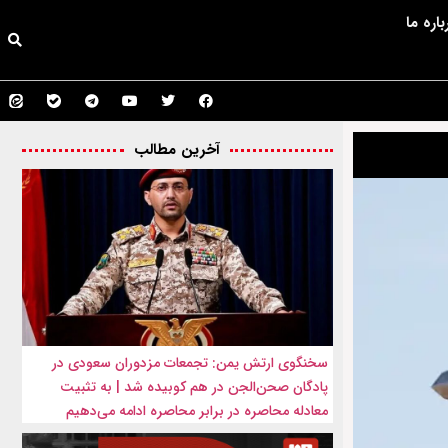
باره ما
آخرین مطالب
سخنگوی ارتش یمن: تجمعات مزدوران سعودی در
پادگان صحن‌الجن در هم کوبیده شد | به تثبیت
معادله محاصره در برابر محاصره ادامه می‌دهیم