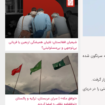
شیعیان افغانستان؛ غایبان همیشگی اربعین یا قربانی
بی‌توجهی و بی‌مسئولیتی؟
له سرنگون شده
ار گرفت.
ی را در دریای
«توافق مکه» | سران عربستان، ترکیه و پاکستان
«توافقنامه نظامی» امضا کردند