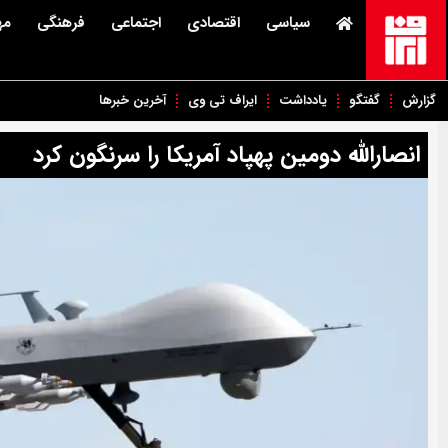
سیاسی
اقتصادی
اجتماعی
فرهنگی
مه
گزارش
گفتگو
یادداشت
ایراف تی وی
آخرین خبرها
انصارالله دومین پهپاد آمریکا را سرنگون کرد