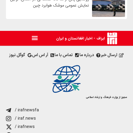
نمایش عمومی موشک هوابرد چین
ایراف - اخبار افغانستان و ایران
ارسال خبر
درباره ما
تماس با ما
آر اس اس
گوگل نیوز
مجوز از وزارت فرهنگ و ارشاد اسلامی
/ irafnewsfa
/ iraf.news
/ irafnews