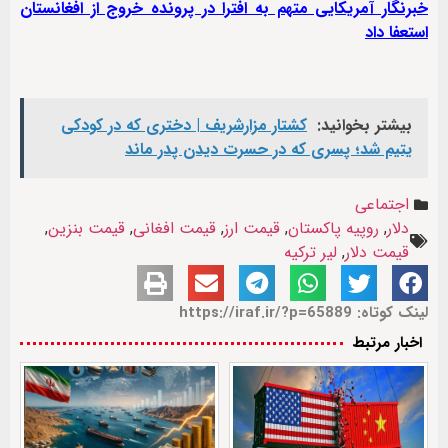
خبرنگار آمریکایی متهم به افترا در پرونده خروج از افغانستان
استعفا داد
بیشتر بخوانید:
کشتار مزارشریف | دختری که در کودکی
یتیم شد؛ پسری که در حسرت دیدن پدر ماند
اجتماعی
دلار
,
روپیه پاکستان
,
قیمت ارز
,
قیمت افغانی
,
قیمت بنزین
,
قیمت دلار
,
لیر ترکیه
لینک کوتاه: https://iraf.ir/?p=65889
اخبار مرتبط