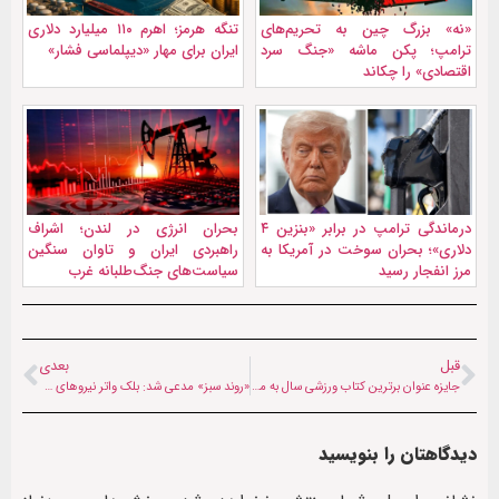
«نه» بزرگ چین به تحریم‌های
تنگه هرمز؛ اهرم ۱۱۰ میلیارد دلاری
ترامپ؛ پکن ماشه «جنگ سرد
ایران برای مهار «دیپلماسی فشار»
اقتصادی» را چکاند
درماندگی ترامپ در برابر «بنزین ۴
بحران انرژی در لندن؛ اشراف
دلاری»؛ بحران سوخت در آمریکا به
راهبردی ایران و تاوان سنگین
مرز انفجار رسید
سیاست‌های جنگ‌طلبانه غرب
قبل
بعدی
جایزه عنوان برترین کتاب ورزشی سال به ملی‌پوش پیشین فوتبال زنان افغانستان رسید
«روند سبز» مدعی شد: بلک واتر نیروهای ویژه طالبان را آموزش می‌دهد
دیدگاهتان را بنویسید