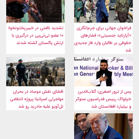
فراخوان جهانی برای جرم‌انگاری
تشدید ناامنی در خیبرپختونخوا؛
«آپارتاید جنسیتی»؛ فشارهای
۱۰ عضو تی‌تی‌پی در درگیری با
حقوقی بر طالبان وارد فاز جدیدی
ارتش پاکستان کشته شدند
شد
پس از ترور اصغری؛ گلاب‌الدین
افشای نقش موساد در بحران
خپلواک رییس فدراسیون سنوکر
مهاجرتی اسپانیا؛ پروژه انتقامی
و بیلیارد افغانستان شد
تل‌آویو علیه مادرید رو شد