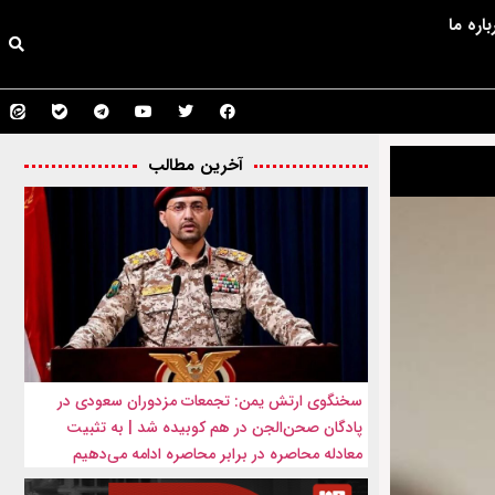
باره ما
آخرین مطالب
سخنگوی ارتش یمن: تجمعات مزدوران سعودی در
پادگان صحن‌الجن در هم کوبیده شد | به تثبیت
معادله محاصره در برابر محاصره ادامه می‌دهیم