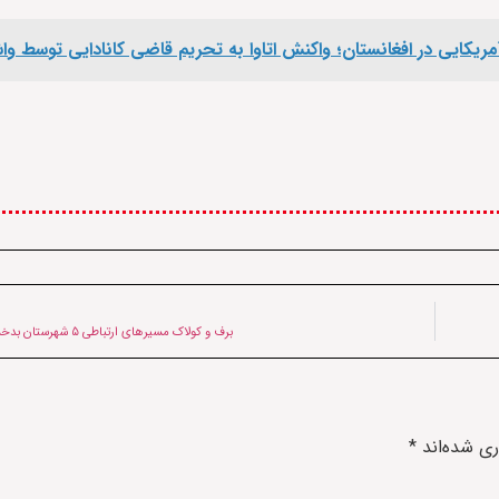
 آمریکایی در افغانستان؛ واکنش اتاوا به تحریم قاضی کانادایی توسط وا
برف و کولاک مسیرهای ارتباطی ۵ شهرستان بدخشان را مسدود کرد
ری شده‌اند
*