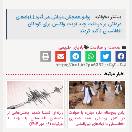
بیشتر بخوانید:
پولیو همچنان قربانی می‌گیرد | نهادهای
درمانی بر دریافت چند نوبت واکسن برای کودکان
افغانستان تأکید کردند
صحت و سلامت
بلایای طبیعی
لینک کوتاه: https://iraf.ir/?p=6332
اخبار مرتبط
پلان پنج‌ساله اداره مبارزه با حوادث
زلزله‌ای نسبتا شدید بخش‌هایی از
در کابل رونمایی شد؛ همکاری
بدخشان افغانستان را لرزاند +
افغانستان با نهادهای بین‌المللی
جزئیات (۲۹ مهر ۱۴۰۴)