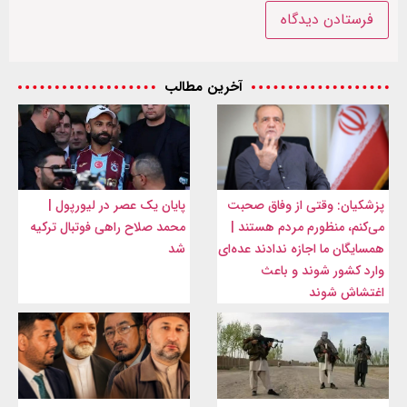
آخرین مطالب
پزشکیان: وقتی از وفاق صحبت
پایان یک عصر در لیورپول |
می‌کنم، منظورم مردم هستند |
محمد صلاح راهی فوتبال ترکیه
همسایگان ما اجازه ندادند عده‌ای
شد
وارد کشور شوند و باعث
اغتشاش شوند