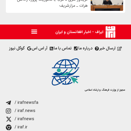
هرات ـ مزارشریف
ایراف - اخبار افغانستان و ایران
ارسال خبر
درباره ما
تماس با ما
آر اس اس
گوگل نیوز
مجوز از وزارت فرهنگ و ارشاد اسلامی
/ irafnewsfa
/ iraf.news
/ irafnews
/ iraf.ir