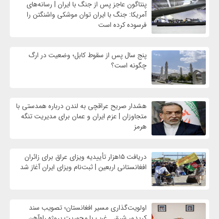
پنتاگون عاجز پس از جنگ با ایران | رسانه‌های
آمریکا: جنگ با ایران توان موشکی واشنگتن را
فرسوده کرده است
پنج سال پس از سقوط کابل؛ وضعیت در ارگ
چگونه است؟
هشدار صریح عراقچی به لندن درباره همدستی با
متجاوزان | عزم ایران و عمان برای مدیریت تنگه
هرمز
دریافت ۱۵هزار تأییدیه ویزای عراق برای زائران
افغانستانی اربعین | ثبت‌نام ویزای ایران آغاز شد
اولویت‌گذاری مسیر افغانستان؛ تصویب سند
کریدور شرق ـ غرب با محوریت پروژه راه‌آهن