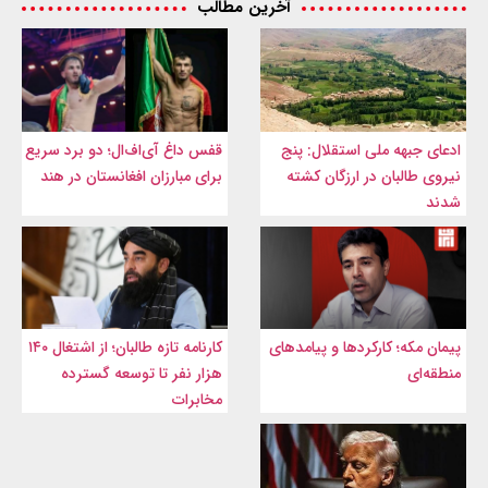
آخرین مطالب
ادعای جبهه ملی استقلال: پنج
قفس داغ آی‌اف‌ال؛ دو برد سریع
نیروی طالبان در ارزگان کشته
برای مبارزان افغانستان در هند
شدند
پیمان مکه؛ کارکردها و پیامدهای
کارنامه تازه طالبان؛ از اشتغال ۱۴۰
منطقه‌ای
هزار نفر تا توسعه گسترده
مخابرات