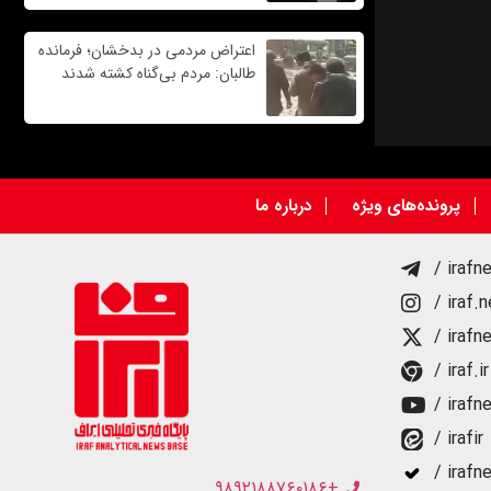
اعتراض مردمی در بدخشان؛ فرمانده
طالبان: مردم بی‌گناه کشته شدند
پرونده‌های ویژه
درباره ما
/ irafn
/ iraf.
/ irafn
/ iraf.ir
/ irafn
/ irafir
/ irafn
+۹۸۹۲۱۸۸۷۶۰۱۸۶