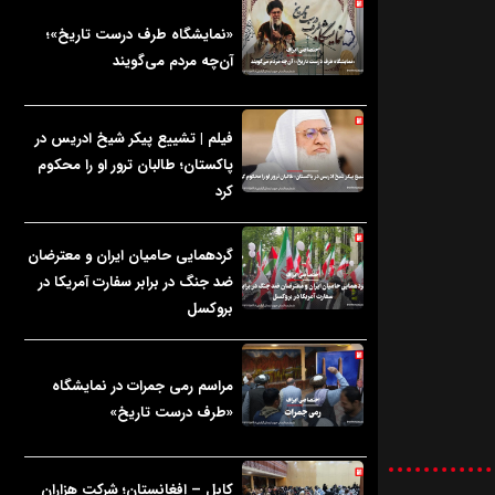
«نمایشگاه طرف درست تاریخ»؛
آن‌چه مردم می‌گویند
فیلم | تشییع پیکر شیخ ادریس در
پاکستان؛ طالبان ترور او را محکوم
کرد
گردهمایی حامیان ایران و معترضان
ضد جنگ در برابر سفارت آمریکا در
بروکسل
مراسم رمی جمرات در نمایشگاه
«طرف درست تاریخ»
کابل – افغانستان؛ شرکت هزاران