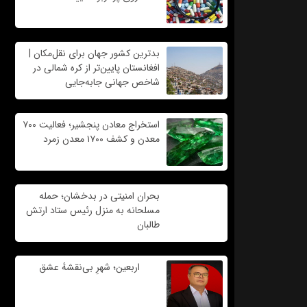
بدترین کشور جهان برای نقل‌مکان |
افغانستان پایین‌تر از کره شمالی در
شاخص جهانی جابه‌جایی
استخراج معادن پنجشیر؛ فعالیت ۷۰۰
معدن و کشف ۱۷۰۰ معدن زمرد
بحران امنیتی در بدخشان؛ حمله
مسلحانه به منزل رئیس ستاد ارتش
طالبان
اربعین؛ شهرِ بی‌نقشهٔ عشق