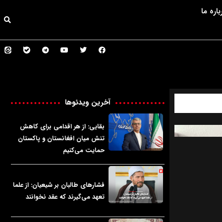
باره ما
آخرین ویدئوها
بقایی: از هر اقدامی برای کاهش
تنش میان افغانستان و پاکستان
حمایت می‌کنیم
فشارهای طالبان بر شیعیان: از علما
تعهد می‌گیرند که عقد نخوانند