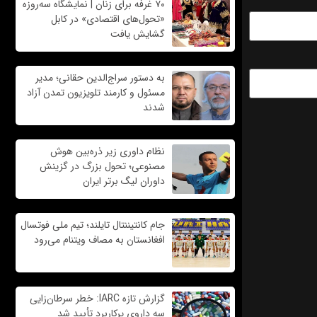
۷۰ غرفه برای زنان | نمایشگاه سه‌روزه
«تحول‌های اقتصادی» در کابل
گشایش یافت
به دستور سراج‌الدین حقانی؛ مدیر
مسئول و کارمند تلویزیون تمدن آزاد
شدند
نظام داوری زیر ذره‌بین هوش
مصنوعی؛ تحول بزرگ در گزینش
داوران لیگ برتر ایران
جام کانتیننتال تایلند؛ تیم ملی فوتسال
افغانستان به مصاف ویتنام می‌رود
گزارش تازه IARC: خطر سرطان‌زایی
سه داروی پرکاربرد تأیید شد