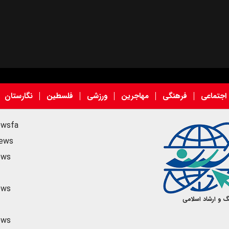
اجتماعی
فرهنگی
مهاجرین
ورزشی
فلسطین
نگارستان
ewsfa
news
ews
ews
گ و ارشاد اسلامی
ews