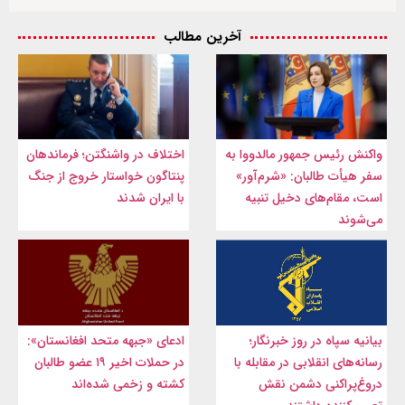
آخرین مطالب
واکنش رئیس جمهور مالدووا به
اختلاف در واشنگتن؛ فرماندهان
سفر هیأت طالبان: «شرم‌آور»
پنتاگون خواستار خروج از جنگ
است، مقام‌های دخیل تنبیه
با ایران شدند
می‌شوند
بیانیه سپاه در روز خبرنگار؛
ادعای «جبهه متحد افغانستان»:
رسانه‌های انقلابی در مقابله با
در حملات اخیر ۱۹ عضو طالبان
دروغ‌پراکنی دشمن نقش
کشته و زخمی شده‌اند