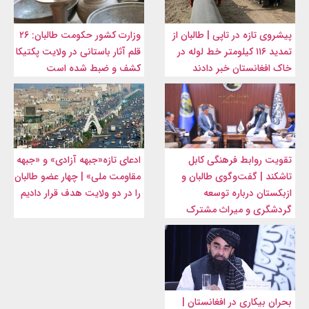
پیشروی تازه در تاپی | طالبان از
وزارت کشور حکومت طالبان: ۲۶
تمدید ۱۱۶ کیلومتر خط لوله در
قلم آثار باستانی در ولایت پکتیکا
خاک افغانستان خبر دادند
کشف و ضبط شده است
تقویت روابط فرهنگی کابل
ادعای تازه«جبهه آزادی» و «جبهه
تاشکند | گفت‌وگوی طالبان و
مقاومت ملی» | چهار عضو طالبان
ازبکستان درباره توسعه
را در دو ولایت هدف قرار دادیم
گردشگری و میراث مشترک
بحران بیکاری در افغانستان |