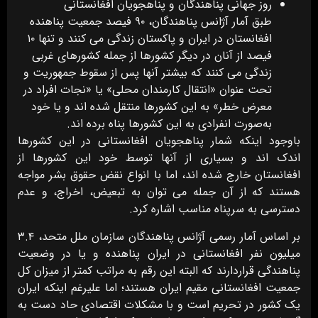
روز جهانی پناهندگان و پناهجویان افغانستانی
طبق آمار آژانس پناهندگان، ۹۰ فیصد جمعیت پناهنده
افغانستان در ایران و پاکستان زندگی می ­کنند و تنها ۱۰
فیصد از آنان در دیگر کشورها از جمله کشورهای غربی
زندگی می ­کنند که بیشتر آنها پس از سقوط جمهوریت و
تحت عنوان «انتقال کارمندان محلی» یا «نجات افراد در
معرض خطر» به این کشورها منتقل شده ­اند و یا خود
به‌صورت انفرادی به این کشورها پناه برده ­اند.
باوجود اینکه شمار پناهجویان افغانستانی در این کشورها
اندک ­اند و بسیاری از آن­ها توسط خود این کشورها از
افغانستان خارج شده ­اند، اما با انواع نقض حقوق بشر مواجه
هستند که از آن جمله می­ توان به تبعیض، اخراج، و عدم
دسترسی به سرپناه مناسب اشاره کرد.
بر اساس آمار رسمی آژانس پناهندگان سازمان ملل متحد، ۳.۴
میلیون نفر افغانستانی در ایران پناهنده و یا در وضعیت
پناهندگی قراردارند که البته این رقم به مراتب کمتر از میزان کل
جمعیت افغانستانی مقیم ایران هستند؛ اما علی­رغم اینکه ایران
یک کشور در تحریم است و با مشکلات اقتصادی حاد دست به