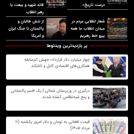
درست تاریخ»
قائد شهید و بیعت با
رهبر انقلاب
شعار انقلابی مردم در
از تنش طالبان و
میدان انقلاب: ما همه
پاکستان تا جنگ ایران
پیرو خط رهبریم
و آمریکا
پر بازدیدترین ویدئوها
چهار میلیارد دلار قرارداد؛ جهش کم‌سابقه
همکاری‌های اقتصادی کابل و تاشکند
درگیری در وزیرستان شمالی | یک افسر پاکستانی
و پنج شبه‌نظامی کشته شدند
قیمت افغانی به تومان و دلار امروز یکشنبه (۱۱
مرداد ۱۴۰۵)