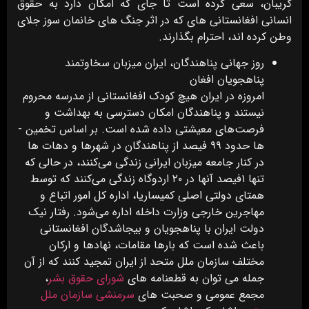
گریبان، سعی کرده است تا جای که امکان دارد به حقوق
انسانی افغانستانی ­های که در اثر جنگ ­های خانمان سوز جلای
وطن کرده ­اند، احترام بگذارند.
روز جهانی پناهندگان، ایران میزبان سخاوتمند
پناهجویان افغان
امروزه در ایران هیچ کودک افغانستانی از مدرسه محروم
نیستند و پناهندگان امکان دسترسی به بهداشت و
فرصت‌های معیشتی داده شده است. بر اساس تخمین ­
ها حدود ۹۹ فیصد از پناهندگان در شهرها و دهات ­ها
در کنار جامعه میزبان ایرانی زندگی می‌کنند، در حالی که
تنها ۱فیصد آنها در ۲۰ اردوگاه زندگی می‌کنند که توسط
همتای دولتی اصلی کمیساریا، اداره کل امور اتباع و
مهاجرین خارجی وزارت داخله اداره می‌شود. رفتار نیک
دولت ایران با پناهجویان و بیجاشدگان افغانستانی
باعث شده است که بارها مقامات، نهادها و ارکان
مختلف سازمان ملل متحد از ایران تمجید کنند که از آن
جمله می توان به قطعنامه ­های
شورای حقوق بشر
،
مجمع عمومی و صحبت ­های
سرمنشی سازمان ملل