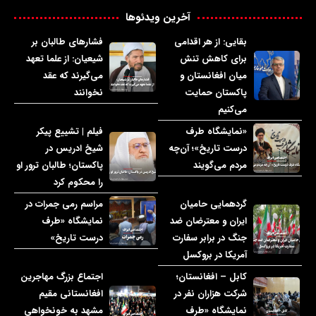
آخرین ویدئوها
بقایی: از هر اقدامی
فشارهای طالبان بر
برای کاهش تنش
شیعیان: از علما تعهد
میان افغانستان و
می‌گیرند که عقد
پاکستان حمایت
نخوانند
می‌کنیم
«نمایشگاه طرف
فیلم | تشییع پیکر
درست تاریخ»؛ آن‌چه
شیخ ادریس در
مردم می‌گویند
پاکستان؛ طالبان ترور او
را محکوم کرد
گردهمایی حامیان
مراسم رمی جمرات در
ایران و معترضان ضد
نمایشگاه «طرف
جنگ در برابر سفارت
درست تاریخ»
آمریکا در بروکسل
کابل – افغانستان؛
اجتماع بزرگ مهاجرین
شرکت هزاران نفر در
افغانستانی مقیم
نمایشگاه «طرف
مشهد به خونخواهی