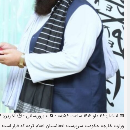
📅 انتشار: ۲۶ دلو ۱۴۰۲ ساعت ۰۸:۵۶ • 🔄 ۰ بروزرسانی • 🕒 آخرین: ۲۶ دلو ۱۴۰۲ ساعت ۰۹:۲۲
وزارت خارجه حکومت سرپرست افغانستان اعلام کرده که قرار است جم