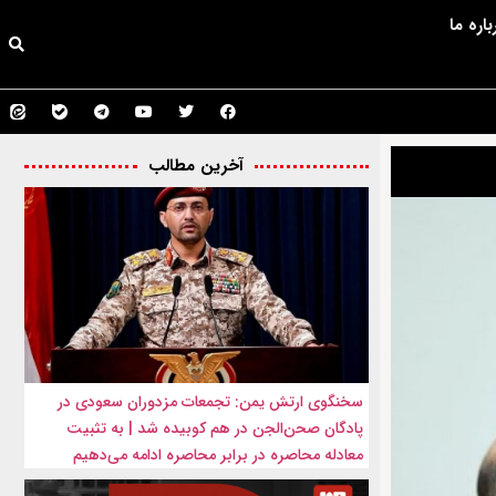
باره ما
آخرین مطالب
سخنگوی ارتش یمن: تجمعات مزدوران سعودی در
پادگان صحن‌الجن در هم کوبیده شد | به تثبیت
معادله محاصره در برابر محاصره ادامه می‌دهیم