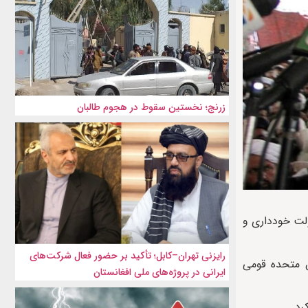
زرنج؛ نخستین سقوط در هجوم طالبان
لت خودداری و
رایزنی تهران–کابل؛ تأکید بر حضور فعال شرکت‌های
 متحده قومی
ایرانی در پروژه‌های ملی افغانستان
رد.