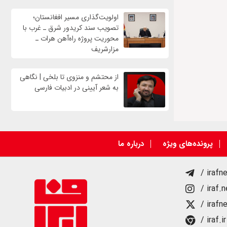
اولویت‌گذاری مسیر افغانستان؛
تصویب سند کریدور شرق ـ غرب با
محوریت پروژه راه‌آهن هرات ـ
مزارشریف
از محتشم و منزوی تا بلخی | نگاهی
به شعر آیینی در ادبیات فارسی
پرونده‌های ویژه
درباره ما
/ irafn
/ iraf.
/ irafn
/ iraf.ir