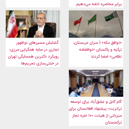
برابر محاصره ادامه می‌دهیم
«توافق مکه» | سران عربستان،
گشایش مسیرهای نوظهور
ترکیه و پاکستان «توافقنامه
تجاری در سایه همگرایی مرزی؛
نظامی» امضا کردند
رویکرد دکترین همسایگی تهران
در خنثی‌سازی تحریم‌ها
گام کابل و عشق‌آباد برای توسعه
ترانزیت؛ پیشنهاد افغانستان برای
میزبانی از هیئت ۱۰۰ نفره تجار
ترکمنستان