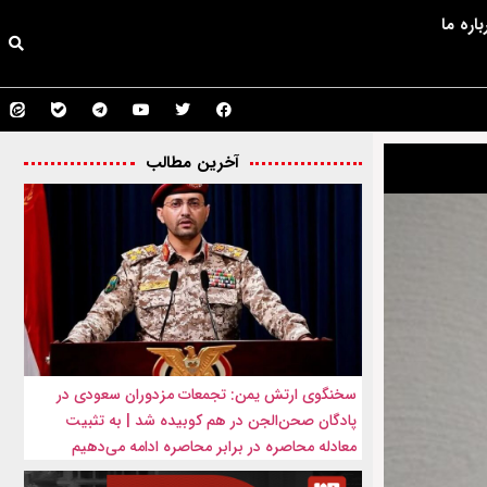
باره ما
آخرین مطالب
سخنگوی ارتش یمن: تجمعات مزدوران سعودی در
پادگان صحن‌الجن در هم کوبیده شد | به تثبیت
معادله محاصره در برابر محاصره ادامه می‌دهیم