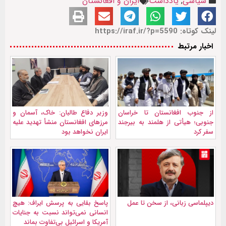
سیاسی
,
یادداشت
ایران و افغانستان
لینک کوتاه: https://iraf.ir/?p=5590
اخبار مرتبط
از جنوب افغانستان تا خراسان
وزیر دفاع طالبان: خاک، آسمان و
جنوبی؛ هیأتی از هلمند به بیرجند
مرزهای افغانستان منشأ تهدید علیه
سفر کرد
ایران نخواهد بود
دیپلماسی زبانی، از سخن تا عمل
پاسخ بقایی به پرسش ایراف: هیچ
انسانی نمی‌تواند نسبت به جنایات
آمریکا و اسرائیل بی‌تفاوت بماند