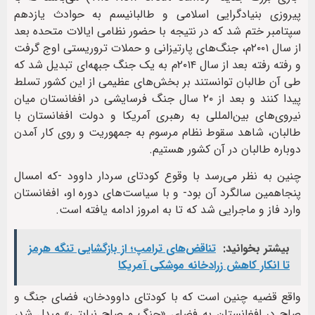
پیروزی بنیادگرایی اسلامی و طالبانیسم به حوادث یازدهم
سپتامبر ختم شد که در نتیجه با حضور نظامی ایالات متحده بعد
از سال ۲۰۰۱م، جنگ‌های پارتیزانی و حملات تروریستی اوج گرفت
و رفته رفته بعد از سال ۲۰۱۴م به یک جنگ جبهه‌ای تبدیل شد که
طی آن طالبان توانستند بر بخش‌های عظیمی از این کشور تسلط
پیدا کنند و بعد از ۲۰ سال جنگ فرسایشی در افغانستان میان
نیروی‌های بین‌المللی به رهبری آمریکا و دولت افغانستان با
طالبان، شاهد سقوط نظام مرسوم به جمهوریت و روی کار آمدن
دوباره طالبان در آن کشور هستیم.
چنین به نظر می‌رسد با وقوع کودتای سردار داوود -که امسال
پنجاهمین سالگرد آن بود- و با سیاست‌های دوره او، افغانستان
وارد فاز و ماجرایی شد که تا به امروز ادامه یافته است.
بیشتر بخوانید:
تناقض‌های ترامپ؛ از بازگشایی تنگه هرمز
تا انکار کاهش زرادخانه موشکی آمریکا
واقع قضیه چنین است که با کودتای داوود‌خان، فضای جنگ و
صلح در افغانستان به فضای «جنگ و صلحِ نیابتی» مبدل شد،