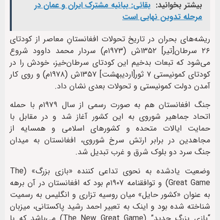
بیشتر بخوانید:
بقائی: بیانیه مشترک ایران و عمان در
مرحله تدوین نهایی است
ریشه‌های بحران در تاریخ تحولات افغانستانِ معاصر از کودتای
۲۶ سرطان[تیر] ۱۳۵۲ش (۱۹۷۳م) سردار محمد داوود شروع
می‌شود که تبعات بدخیم این کودتای سرطان‌خیز، خودش را در
کودتای کمونیستی ۷ ثور[اردیبهشت] ۱۳۵۷ش (۱۹۷۸م) و روی کار
آمدن دولت کمونیستی و تحولات بعدی نشان داد.
اتحاد جماهیر شوروی به این کشور آغاز شد و در مقابل با
حمایت ایالات متحده و کشورهای اسلامی و همسایه از
مجاهدین در برابر ارتش سرخ شوروی، افغانستان به میدان
جنگ سرد دو بلوک شرق و غرب تبدیل شد.
وضعیت یادشده به نحوی تداعی کننده «بازی بزرگ» (The
Great Game) و توافقنامه ۱۹۰۷م بود که افغانستان در آن برهه
به عنوان «کشور حایل» میان روسیه تزاری و انگلیس به رسمیت
شناخته شده بود و اینک به تعبیر احمد رشید پاکستانی، میزبان
“بازی بزرگ جدید” (The New Great Game) می‌باشد که با