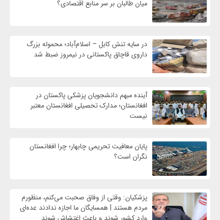
میان طالبان بر سر منابع اقتصادی؟
در سایه تنش کابل – اسلام‌آباد؛ محموله بزرگ
داروی قاچاق پاکستانی در نیمروز ضبط شد
آینده مبهم دانشجویان پزشکی پاکستان در
افغانستان؛ مدارک تحصیلی افغانستان معتبر
نیست
پایان معافیت تحریمی‌ چابهار؛ چرا افغانستان
نگران است؟
پزشکیان: وقتی از وفاق صحبت می‌کنم، منظورم
مردم هستند | همسایگان ما اجازه ندادند عده‌ای
وارد کشور شوند و باعث اغتشاش شوند