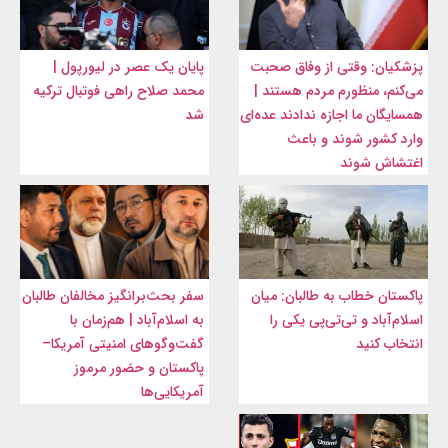
پزشکیان: وقتی از وفاق صحبت
پایان یک عصر در لیورپول |
می‌کنم، منظورم مردم هستند |
محمد صلاح راهی فوتبال ترکیه
همسایگان ما اجازه ندادند عده‌ای
شد
وارد کشور شوند و باعث
اغتشاش شوند
پاکستان خطاب به طالبان: میان
سفر بحث‌برانگیز مخالفان طالبان
اسلام‌آباد و تی‌تی‌پی یکی را
به اسلام‌آباد | هم‌زمان با
انتخاب کنید
گفت‌وگوهای امنیتی آمریکا–
پاکستان و حضور مرموز
آمریکایی‌ها