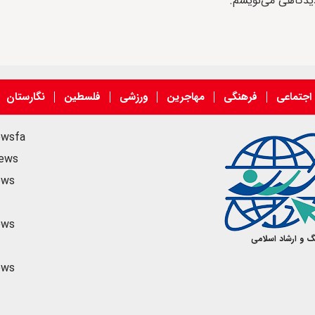
دیدگاهی می‌نویسم.
اجتماعی
فرهنگی
مهاجرین
ورزشی
فلسطین
نگارستان
ewsfa
news
ews
ews
گ و ارشاد اسلامی
ews