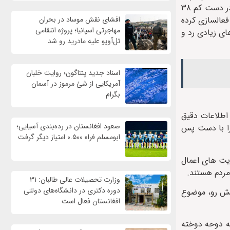
رسمیت شناخته شدن این حکومت از سوی جامعه جهانی است. اگر چه طبق گفته مقامات طالبان، سفارتخانه های افغانستان هم اکنون در دست کم ۳۸
افشای نقش موساد در بحران
فعالسازی کرده
مهاجرتی اسپانیا؛ پروژه انتقامی
ای زیادی رد و
تل‌آویو علیه مادرید رو شد
اسناد جدید پنتاگون؛ روایت خلبان
آمریکایی از شئ مرموز در آسمان
بگرام
اطلاعات دقیق
صعود افغانستان در رده‌بندی آسیایی؛
را با دست پس
ابومسلم فراه ۰.۵۰۰ امتیاز دیگر گرفت
یت های اعمال
مردم هستند.
وزارت تحصیلات عالی طالبان: ۳۱
دوره دکتری در دانشگاه‌های دولتی
پیش رو، موضوع
افغانستان فعال است
به دوحه دوخته