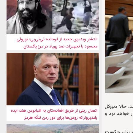
انتشار ویدیوی جدید از فرمانده تی‌تی‌پی؛ نورولی
محسود با تجهیزات ضد پهپاد در مرز پاکستان
، حالا دبیرکل
اتصال ریلی از طریق افغانستان به اقیانوس هند؛ ایده
 جاری بار دیگر در دوحه میزبان نشستی با موضوع افغانستان باحضور نمایندگانی از حدود ۲۰ کشور خواهد بود و
بلندپروازانه روس‌ها برای دور زدن تنگه هرمز
ز برای حکومت