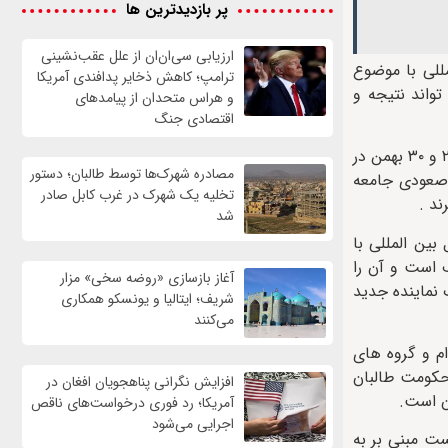
پر بازدیدترین ها
ارزیابی سی‌ان‌ان از علل عقب‌نشینی
للی با موضوع
ترامپ؛ کاهش ذخایر پدافندی آمریکا
واند نتیجه و
و هراس متحدان از پیامدهای
اقتصادی جنگ
طبق آنچه استفان دوجاریک سخنگوی دبیرکل سازمان ملل به تازگی در یک کنفرانس خبری اعلام کرده است، هدف اصلی نشست روزهای ۲۹ و ۳۰ بهمن در
مصادره شهرک‌ها توسط طالبان؛ دستور
 صعودی جامعه
تخلیه یک شهرک در غرب کابل صادر
ند .
شد
ین المللی با
 است و آن را
آغاز بازسازی «روضه سخی» مزار
 نماینده جدید
شریف؛ ایتالیا و یونسکو همکاری
می‌کنند
م و گروه های
 حکومت طالبان
افزایش نگرانی پناهجویان افغان در
ن است.
آمریکا؛ رد فوری درخواست‌های ناقص
اجرایی می‌شود
ت مبنی بر به