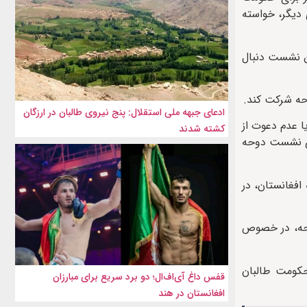
دیگر، خواسته
ین نشست دنبال
حه شرکت کند.
ادعای جبهه ملی استقلال: پنج نیروی طالبان در ارزگان
ا عدم دعوت از
کشته شدند
ری نشست دوحه
افغانستان، در
وحه، در خصوص
حکومت طالبان
قفس داغ آی‌اف‌ال؛ دو برد سریع برای مبارزان
افغانستان در هند