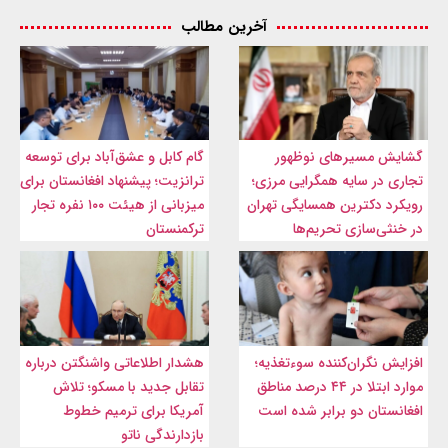
آخرین مطالب
گشایش مسیرهای نوظهور
گام کابل و عشق‌آباد برای توسعه
تجاری در سایه همگرایی مرزی؛
ترانزیت؛ پیشنهاد افغانستان برای
رویکرد دکترین همسایگی تهران
میزبانی از هیئت ۱۰۰ نفره تجار
در خنثی‌سازی تحریم‌ها
ترکمنستان
افزایش نگران‌کننده سوءتغذیه؛
هشدار اطلاعاتی واشنگتن درباره
موارد ابتلا در ۴۴ درصد مناطق
تقابل جدید با مسکو؛ تلاش
افغانستان دو برابر شده است
آمریکا برای ترمیم خطوط
بازدارندگی ناتو