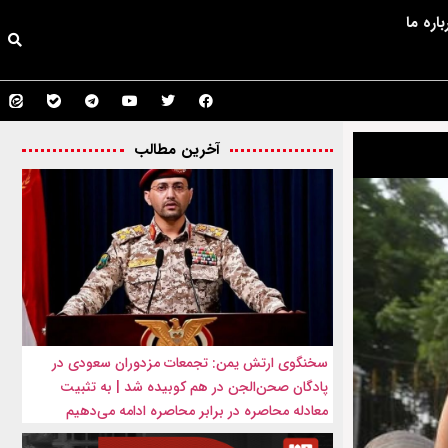
باره ما
آخرین مطالب
سخنگوی ارتش یمن: تجمعات مزدوران سعودی در
پادگان صحن‌الجن در هم کوبیده شد | به تثبیت
معادله محاصره در برابر محاصره ادامه می‌دهیم