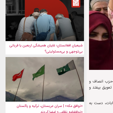
شیعیان افغانستان؛ غایبان همیشگی اربعین یا قربانی
بی‌توجهی و بی‌مسئولیتی؟
ر حزب انصاف و
عویق بیفتد و
نهایی انتخابات، دست به
«توافق مکه» | سران عربستان، ترکیه و پاکستان
«توافقنامه نظامی» امضا کردند