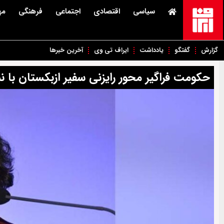
سیاسی
اقتصادی
اجتماعی
فرهنگی
مه
گزارش
گفتگو
یادداشت
ایراف تی وی
آخرین خبرها
حکومت فراگیر محور رایزنی سفیر ازبکستان با نم