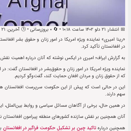
📅 انتشار: ۲۱ دلو ۱۴۰۲ ساعت ۱۰:۱۸ • 🔄 ۰ بروزرسانی • 🕒 آخرین: ۲۱ دلو ۱۴۰۲ ساعت ۱۰:۵۲
«رینا امیری» نماینده ویژه امریکا در امور زنان و حقوق بشر افغان
در افغانستان تأکید کرد.
به گزارش ایراف؛ امیری در ایکس نوشته که آنان درباره اهمیت نقش کش
نماینده ویژه امریکا در امور زنان و حقوق‌بشر در افغانستان گفت: در
که از حقوق زنان و مردان افغان حمایت کند، گفت‌وگو کردیم.
این در حالی است که پیش از این حکومت سرپرست افغانستان هموا
سهم دارند.
در همین حال، برخی از آگاهان مسائل سیاسی و روابط بین‌الملل، ایج
آنان همچنین بر نقش سازنده کشورهای منطقه پیرامون افغانستان نیز 
همچنین درباره
تاکید چین بر تشکیل حکومت فراگیر در افغانستان
بخ