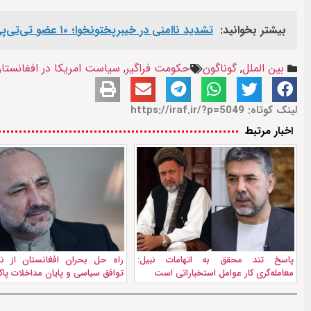
بیشتر بخوانید:
تشدید ناامنی در خیبرپختونخوا؛ ۱۰ عضو تی‌تی‌پی در درگیری با ارتش پاکستان کشته شدند
بین الملل
,
گوناگون
حکومت فراگیر
,
سیاست امریکا در افغانستا
لینک کوتاه: https://iraf.ir/?p=5049
اخبار مرتبط
پاسخ تند محقق به اتهامات نبیل:
راه حل بحران افغانستان از نگا
معامله‌گری کار عوامل استخباراتی است
توافق سیاسی و پایان مداخلات پا