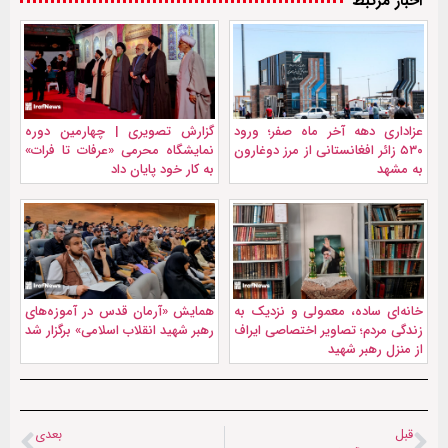
اخبار مرتبط
عزاداری دهه آخر ماه صفر؛ ورود
گزارش تصویری | چهارمین دوره
۵۳۰ زائر افغانستانی از مرز دوغارون
نمایشگاه محرمی «عرفات تا فرات»
به مشهد
به کار خود پایان داد
خانه‌ای ساده، معمولی و نزدیک به
همایش «آرمان قدس در آموزه‌های
زندگی مردم؛ تصاویر اختصاصی ایراف
رهبر شهید انقلاب اسلامی» برگزار شد
از منزل رهبر شهید
قبل
بعدی