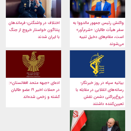
واکنش رئیس جمهور مالدووا به
اختلاف در واشنگتن؛ فرماندهان
سفر هیأت طالبان: «شرم‌آور»
پنتاگون خواستار خروج از جنگ
است، مقام‌های دخیل تنبیه
با ایران شدند
می‌شوند
بیانیه سپاه در روز خبرنگار؛
ادعای «جبهه متحد افغانستان»:
رسانه‌های انقلابی در مقابله با
در حملات اخیر ۱۹ عضو طالبان
دروغ‌پراکنی دشمن نقش
کشته و زخمی شده‌اند
تعیین‌کننده داشتند