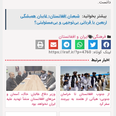
دانست.
بیشتر بخوانید:
شیعیان افغانستان؛ غایبان همیشگی
اربعین یا قربانی بی‌توجهی و بی‌مسئولیتی؟
فرهنگی
ایران و افغانستان
لینک کوتاه: https://iraf.ir/?p=4760
اخبار مرتبط
از جنوب افغانستان تا خراسان
وزیر دفاع طالبان: خاک، آسمان و
جنوبی؛ هیأتی از هلمند به بیرجند
مرزهای افغانستان منشأ تهدید علیه
سفر کرد
ایران نخواهد بود