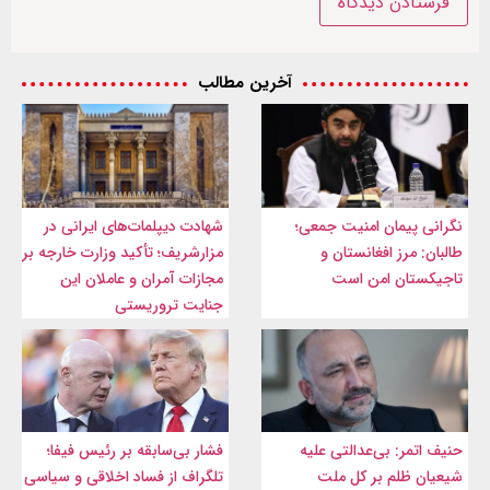
آخرین مطالب
نگرانی پیمان امنیت جمعی؛
شهادت‌ دیپلمات‌های ایرانی در
طالبان: مرز افغانستان و
مزارشریف؛ تأکید وزارت خارجه بر
تاجیکستان امن است
مجازات آمران و عاملان این
جنایت تروریستی
حنیف اتمر: بی‌عدالتی علیه
فشار بی‌سابقه بر رئیس فیفا؛
شیعیان ظلم بر کل ملت
تلگراف از فساد اخلاقی و سیاسی