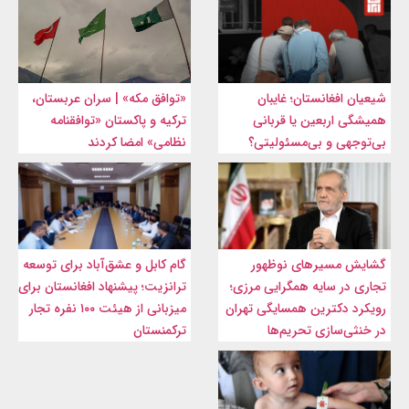
شیعیان افغانستان؛ غایبان
«توافق مکه» | سران عربستان،
همیشگی اربعین یا قربانی
ترکیه و پاکستان «توافقنامه
بی‌توجهی و بی‌مسئولیتی؟
نظامی» امضا کردند
گشایش مسیرهای نوظهور
گام کابل و عشق‌آباد برای توسعه
تجاری در سایه همگرایی مرزی؛
ترانزیت؛ پیشنهاد افغانستان برای
رویکرد دکترین همسایگی تهران
میزبانی از هیئت ۱۰۰ نفره تجار
در خنثی‌سازی تحریم‌ها
ترکمنستان