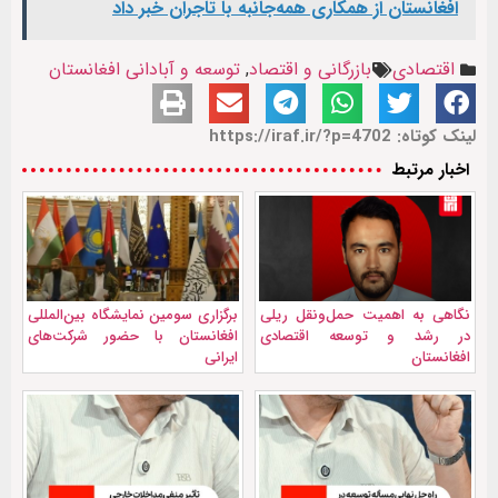
افغانستان از همکاری همه‌جانبه با تاجران خبر داد
اقتصادی
بازرگانی و اقتصاد
,
توسعه و آبادانی افغانستان
لینک کوتاه: https://iraf.ir/?p=4702
اخبار مرتبط
نگاهی به اهمیت حمل‌ونقل ریلی
برگزاری سومین نمایشگاه بین‌المللی
در رشد و توسعه اقتصادی
افغانستان با حضور شرکت‌های
افغانستان
ایرانی