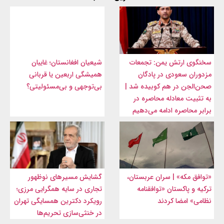
سخنگوی ارتش یمن: تجمعات
شیعیان افغانستان؛ غایبان
مزدوران سعودی در پادگان
همیشگی اربعین یا قربانی
صحن‌الجن در هم کوبیده شد |
بی‌توجهی و بی‌مسئولیتی؟
به تثبیت معادله محاصره در
برابر محاصره ادامه می‌دهیم
«توافق مکه» | سران عربستان،
گشایش مسیرهای نوظهور
ترکیه و پاکستان «توافقنامه
تجاری در سایه همگرایی مرزی؛
نظامی» امضا کردند
رویکرد دکترین همسایگی تهران
در خنثی‌سازی تحریم‌ها