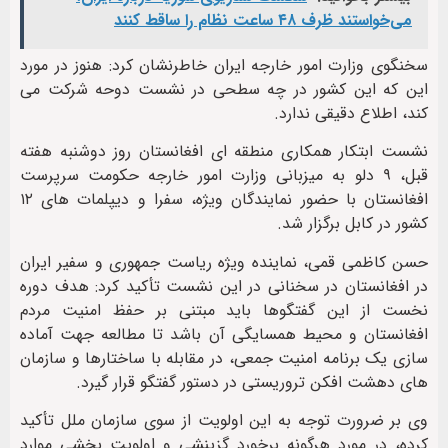
می‌خواستند ظرف ۴۸ ساعت نظام را ساقط کنند
سخنگوی وزارت امور خارجه ایران خاطرنشان کرد: هنوز در مورد
این که این کشور در چه سطحی در نشست دوحه شرکت می
کند، اطلاع دقیقی ندارد.
نشست ابتکار همکاری منطقه ای افغانستان روز دوشنبه هفته
قبل، ۹ دلو به میزبانی وزارت امور خارجه حکومت سرپرست
افغانستان با حضور نمایندگان ویژه، سفرا و دیپلمات های ۱۲
کشور در کابل برگزار شد.
حسن کاظمی قمی، نماینده ویژه ریاست جمهوری و سفیر ایران
در افغانستان در سخنانی در این نشست تأکید کرد: هدف دوره
نخست از این گفتگوها باید مبتنی بر حفظ امنیت مردم
افغانستان و محیط همسایگی آن باشد تا مطالعه جهت آماده
سازی یک برنامه امنیت جمعی، در مقابله با ساختارها و سازمان
های دهشت افکن تروریستی در دستور گفتگو قرار گیرد.
وی بر ضرورت توجه به این اولویت از سوی سازمان ملل تأکید
کرده، در مورد هرگونه برخورد گزینشی و اولویت بخشی موارد