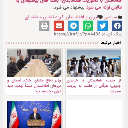
افغانستان با محوریت همسایگان؛ بسته های پیشنهادی به
طالبان ارائه می شود
پیشنهاد می شود.
سیاسی
ایران و افغانستان
,
گروه تماس منطقه ای
لینک کوتاه: https://iraf.ir/?p=4403
اخبار مرتبط
از جنوب افغانستان تا خراسان
وزیر دفاع طالبان: خاک، آسمان و
جنوبی؛ هیأتی از هلمند به بیرجند
مرزهای افغانستان منشأ تهدید علیه
سفر کرد
ایران نخواهد بود