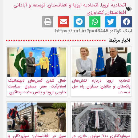
اتحادیه اروپا
,
اتحادیه اروپا و افغانستان
,
توسعه و آبادانی
افغانستان
,
کشاورزی
لینک کوتاه: https://iraf.ir/?p=43445
اخبار مرتبط
اتحادیه اروپا درباره تنش‌های
فعال شدن گسل‌های دیپلماتیک
پاکستان و طالبان: بمباران راه حل
اسلام‌آباد؛ سفر مسئول سیاست
نیست
خارجی اروپا و پالس مثبت پنتاگون
سرمایه‌گذاری ۷۰۰ میلیون دلاری در
سیل در افغانستان؛ سیل‌زدگان با