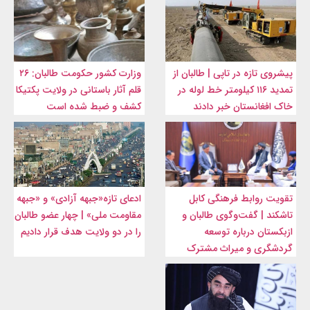
پیشروی تازه در تاپی | طالبان از
وزارت کشور حکومت طالبان: ۲۶
تمدید ۱۱۶ کیلومتر خط لوله در
قلم آثار باستانی در ولایت پکتیکا
خاک افغانستان خبر دادند
کشف و ضبط شده است
تقویت روابط فرهنگی کابل
ادعای تازه«جبهه آزادی» و «جبهه
تاشکند | گفت‌وگوی طالبان و
مقاومت ملی» | چهار عضو طالبان
ازبکستان درباره توسعه
را در دو ولایت هدف قرار دادیم
گردشگری و میراث مشترک