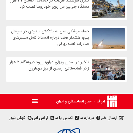
کنترل هوشمند سرعت در جاده‌ها | طالبان ۴۷ هزار
دستگاه جی‌پی‌اس روی خودروها نصب کرد
حمله موشکی یمن به نفتکش سعودی در سواحل
ینبع؛ هشدار صنعا درباره انسداد کامل مسیرهای
صادرات نفت ریاض
تأخیر در صدور ویزای عراق؛ ورود دیرهنگام ۲ هزار
زائر افغانستانی اربعین از مرز دوغارون
ایراف - اخبار افغانستان و ایران
ارسال خبر
درباره ما
تماس با ما
آر اس اس
گوگل نیوز