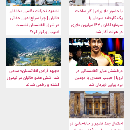
با حضور ملا برادر | کار ساخت
تشدید تحرکات نظامی مخالفان
یک کارخانه سیمان با
طالبان | چرا سراج‌الدین حقانی
سرمایه‌گذاری ۱۴۳ میلیون دلاری
در شرق افغانستان نشست
در هرات آغاز شد
امنیتی برگزار کرد؟
درخشش مبارز افغانستانی در
«جبهه آزادی افغانستان» مدعی
اروپا | حبیب صمدی با دومین
شد: شش عضو طالبان در نیمروز
برد پیاپی قهرمان شد
کشته و زخمی شدند
احتمال چند تغییر و جابه‌جایی در