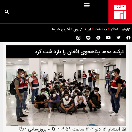
گزارش
گفتگو
یادداشت
ایراف تی وی
آخرین خبرها
ترکیه ده‌ها پناهجوی افغان را بازداشت کرد
📅 انتشار: ۱۶ دلو ۱۴۰۲ ساعت ۰۹:۵۹ • 🔄 ۰ بروزرسانی • 🕒