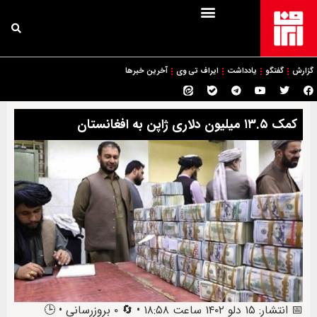
گزارش
گفتگو
یادداشت
ایراف تی وی
آخرین خبرها
کمک ۱۳.۵ میلیون دلاری ژاپن به افغانستان
📅 انتشار: ۱۵ دلو ۱۴۰۲ ساعت ۱۸:۵۸ • 🔄 ۰ بروزرسانی • 🕒