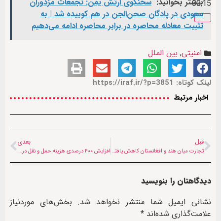
بیشتر بخوانید:
سخنگوی ارتش یمن: تجمعات مزدوران
00:15
سعودی در پادگان صحن‌الجن در هم کوبیده شد | به
تثبیت معادله محاصره در برابر محاصره ادامه می‌دهیم
امنیتی
,
بین الملل
لینک کوتاه: https://iraf.ir/?p=3851
اخبار مرتبط
قبل
بعدی
تجارت میان هند و افغانستان کاهش یافته است
افزایش ۴۰۰ درصدی هزینه حمل و نقل دریای سرخ
دیدگاهتان را بنویسید
نشانی ایمیل شما منتشر نخواهد شد.
بخش‌های موردنیاز
علامت‌گذاری شده‌اند
*