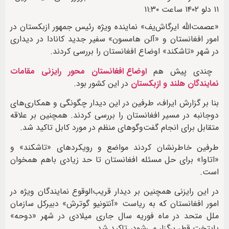
۱۱ دلو ۱۴۰۲ ساعت ۱۱:۳۰
«عصمت‌الله ایرگاش‌یف» نماینده ویژه رئیس جمهور ازبکستان در
امور افغانستان و «آلن هامسون» سفیر جدید کانادا در دیداری
در شهر «تاشکند» اوضاع افغانستان را بررسی کردند.
چندی پیش هم
اوضاع افغانستان محور رایزنی مقامات
نمایندگان هلند و ازبکستان
در این کشور بود.
بنا بر گزارش ایراف، طرفین در این دیدار چگونگی و همکاری‌های
دوجانبه در مسیر افغانستان را بررسی کردند. همچنین بر علاقه
متقابل برای انجام گفت‌وگوهای منظم در مورد کابل تاکید شد.
طرفین خاطرنشان کردند مواضع و رویکردهای «تاشکند» و
«اتاوا» برای حل مسئله افغانستان تا حد زیادی باهم همخوان
است.
در این رایزنی همچنین بر دیدار قریب‌الوقوع نمایندگان ویژه در
امور افغانستان که به ریاست «آنتونیو گوترش» دبیرکل سازمان
ملل متحد در ماه فوریه سال جاری میلادی در شهر «دوحه»
پایتخت قطر برگزار می‌شود، تاکید شد.