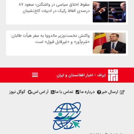
سقوط اخلاق سیاسی در واشنگتن؛ صعود ۸۷
درصدی الفاظ رکیک در ادبیات کاخ‌نشینان
واکنش نخست‌وزیر مالدووا به سفر هیأت طالبان:
«شرم‌آور» و «غیرقابل قبول» است
ایراف - اخبار افغانستان و ایران
ارسال خبر
درباره ما
تماس با ما
آر اس اس
گوگل نیوز