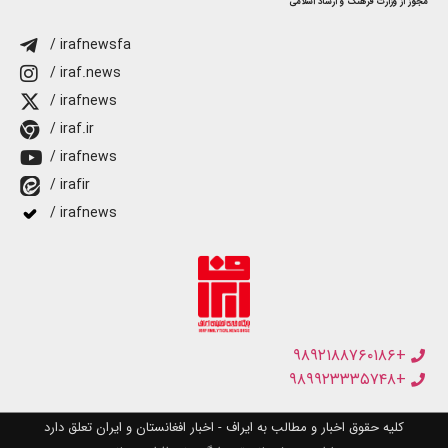
مجوز از وزارت فرهنگ و ارشاد اسلامی
/ irafnewsfa
/ iraf.news
/ irafnews
/ iraf.ir
/ irafnews
/ irafir
/ irafnews
+۹۸۹۲۱۸۸۷۶۰۱۸۶
+۹۸۹۹۲۳۳۳۵۷۴۸
کلیه حقوق اخبار و مطالب به ایراف - اخبار افغانستان و ایران تعلق دارد