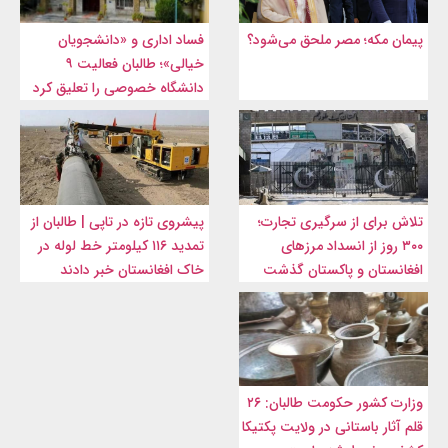
پیمان مکه؛ مصر ملحق می‌شود؟
فساد اداری و «دانشجویان
خیالی»؛ طالبان فعالیت ۹
دانشگاه خصوصی را تعلیق کرد
تلاش برای از سرگیری تجارت؛
پیشروی تازه در تاپی | طالبان از
۳۰۰ روز از انسداد مرزهای
تمدید ۱۱۶ کیلومتر خط لوله در
افغانستان و پاکستان گذشت
خاک افغانستان خبر دادند
وزارت کشور حکومت طالبان: ۲۶
قلم آثار باستانی در ولایت پکتیکا