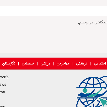
دیدگاهی می‌نویسم.
اجتماعی
فرهنگی
مهاجرین
ورزشی
فلسطین
نگارستان
ewsfa
news
ews
ews