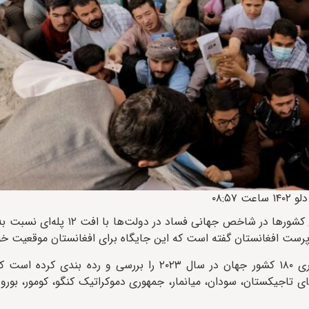
بنا بر گزارش ایراف، گزارش سالانه این سازمان وضعیت فساد اداری ۱۸۰ کشور جهان در سال ۲۰۲۳ را برر
صد امتیاز، در جایگاه ۱۶۲ و هم‌رده کشورهای تاجیکستان، سودان، میانمار، جمهوری دموکراتیک کنگو، کومور