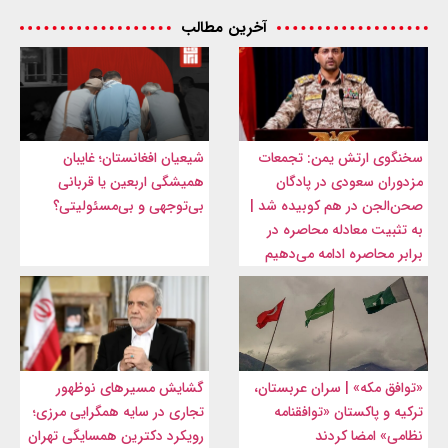
آخرین مطالب
سخنگوی ارتش یمن: تجمعات
شیعیان افغانستان؛ غایبان
مزدوران سعودی در پادگان
همیشگی اربعین یا قربانی
صحن‌الجن در هم کوبیده شد |
بی‌توجهی و بی‌مسئولیتی؟
به تثبیت معادله محاصره در
برابر محاصره ادامه می‌دهیم
«توافق مکه» | سران عربستان،
گشایش مسیرهای نوظهور
ترکیه و پاکستان «توافقنامه
تجاری در سایه همگرایی مرزی؛
نظامی» امضا کردند
رویکرد دکترین همسایگی تهران