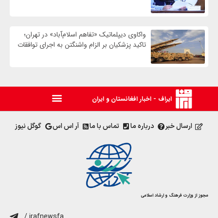
واکاوی دیپلماتیک «تفاهم اسلام‌آباد» در تهران؛
تاکید پزشکیان بر الزام واشنگتن به اجرای توافقات
ایراف - اخبار افغانستان و ایران
ارسال خبر
درباره ما
تماس با ما
آر اس اس
گوگل نیوز
مجوز از وزارت فرهنگ و ارشاد اسلامی
/ irafnewsfa